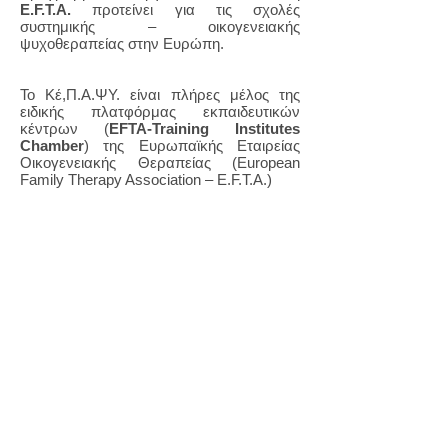
E.F.T.A.
προτείνει για τις σχολές
συστημικής – οικογενειακής
ψυχοθεραπείας στην Ευρώπη.
Το Κέ,Π.Α.ΨΥ. είναι
πλήρες μέλος της
ειδικής πλατφόρμας εκπαιδευτικών
κέντρων (
EFTA-Training Institutes
Chamber
) της
Ευρωπαϊκής Εταιρείας
Οικογενειακής Θεραπείας (European
Family Therapy Association
– E.F.T.A.)
To
Εκπαιδευτικό Πρόγραμμα του
Κέ.Π.Α.ΨΥ. είναι αξιολογημένο και
αναγνωρισμένο απο την
Ελληνική
Εταιρεία Συμβουλευτικής
και οι
απόφοιτοι μπορούν να γίνουν άμεσα μέλη
της.
To
Εκπαιδευτικό Πρόγραμμα του
Κέ.Π.Α.ΨΥ. είναι αξιολογημένο και
αναγνωρισμένο απο την
Ευρωπαϊκή
Εταιρεία Συμβουλευτικής-
European Association for Counselling