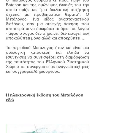
Ο Μετάλογος ονομάστηκε προς τιμήν του
Bateson και της ομώνυμης έννοιάς του την
οποία ορίζει ως “μια διαλεκτική συζήτηση
σχετικά με προβληματικά θέματα”. Ο
Μετάλογος, ένα είδος αναστοχαστικού
διαλόγου, σαν μια συνεχής άσκηση που
αποπειράται να δοκιμάσει τα όρια του λόγου
- αφού ο λόγος δεν σημαίνει, δεν εισάγει, δεν
αποκαλύπτει μόνο αλλά και αποκρύπτει….
Το περιοδικό Μετάλογος ήταν και είναι μια
συλλογική κατασκευή και ελπίζει να
(συνεχίσει) να συνεισφέρει στη διαμόρφωση
της ταυτότητας του Ελληνικού Συστημικού
Χώρου σε συνεργασία με αναγνώστες/τριες
και συγγραφείς/δημιουργούς.
Η ηλεκτρονική έκδοση του Μεταλόγου
εδώ