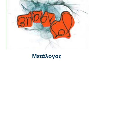
Μετάλογος
www.kepapsy.com
Κέντρο Προσωπικής Ανάπτυξης και
Ψυχοθεραπείας
Σταθερό
22 254585
Κινητό 96 690 646
Fax 22 254575