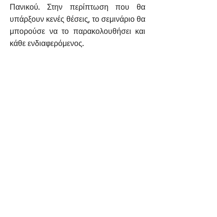
Πανικού. Στην περίπτωση που θα
υπάρξουν κενές θέσεις, το σεμινάριο θα
μπορούσε να το παρακολουθήσει και
κάθε ενδιαφερόμενος.
Συντονιστής Σεμιναρίου:
Ασπρής
Νίκος, Συμβουλευτικός Ψυχολόγος
-Συστημικός Ψυχοθεραπευτής
Ημερομηνία διεξαγωγής:
23 & 24 &
25 Σεπτεμβρίου
Τόπος Διεξαγωγής:
Κέ.Π.Α.ΨΥ.
Θεοκρίτου 3, γραφεία 103 & 104,
Λευκωσία
Ώρες:
17.00-21.00
(Παρασκεύη) 10:00
με 17:00 (Σαβατοκυρίακο)