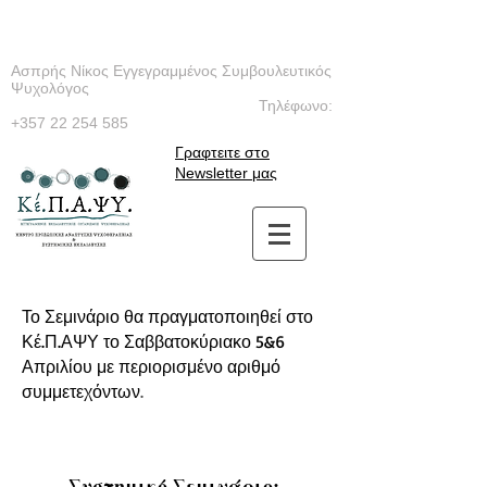
Ασπρής Νίκος Εγγεγραμμένος Συμβουλευτικός
Ψυχολόγος
Τηλέφωνο:
+357 22 254 585
Γραφτειτε στο
Newsletter μας
Το Σεμινάριο θα πραγματοποιηθεί στο
Κέ.Π.ΑΨΥ το Σαββατοκύριακο 5&6
Απριλίου με περιορισμένο αριθμό
συμμετεχόντων
.
Συστημικό Σεμινάριο: